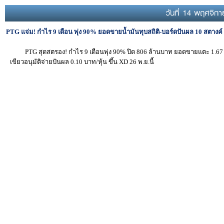
PTG แจ่ม! กำไร 9 เดือน พุ่ง 90% ยอดขายน้ำมันทุบสถิติ-บอร์ดปันผล 10 สตางค์ (ท
PTG สุดสตรอง! กำไร 9 เดือนพุ่ง 90% ปิด 806 ล้านบาท ยอดขายแตะ 1.67 
เขียวอนุมัติจ่ายปันผล 0.10 บาท/หุ้น ขึ้น XD 26 พ.ย.นี้